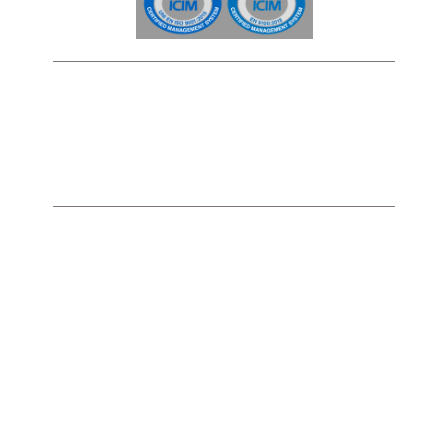
Informativa Privacy
Informativa Cookies
Avviso Legale
Langensee S.r.l.
Via per Stresa 133
I-28833 Brovello-Carpugnino VB
Tel: +39 0323 574-211
E-Mail: info(at)langensee.it
C.F. – P.IVA 02329060038
N.R.E.A.: VB 200807
Copyright © 2026 | Langensee S.r.l.